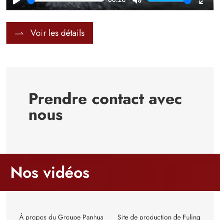
Play
Mute
Ente
full
Voir les détails
Prendre contact avec
nous
Nos vidéos
À propos du Groupe Panhua
Site de production de Fuling